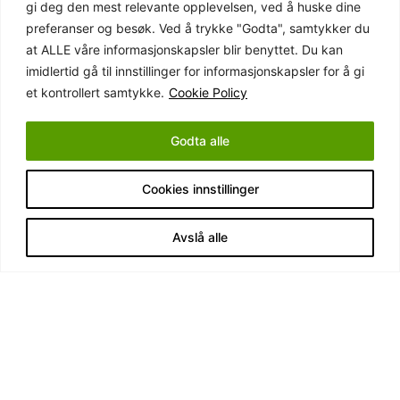
gi deg den mest relevante opplevelsen, ved å huske dine
preferanser og besøk. Ved å trykke "Godta", samtykker du
08 - 50 90 8000
at ALLE våre informasjonskapsler blir benyttet. Du kan
info@vivabemanning.se
imidlertid gå til innstillinger for informasjonskapsler for å gi
et kontrollert samtykke.
Cookie Policy
Slemdalsveien 72, 0373 Oslo
Gånstavägen 4, 749 43 Enköping
Godta alle
Landsvägen 37, 172 63 Sundbyberg
Org nr: 559198-2029
Cookies innstillinger
MENY
Avslå alle
Hjem
Jobb for viva
Arbeidsgiver
Om oss
Aktuelle oppdrag