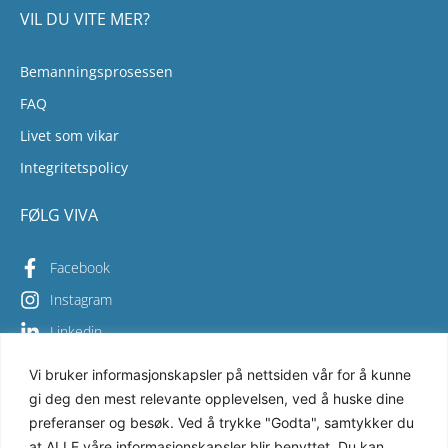
VIL DU VITE MER?
Bemanningsprosessen
FAQ
Livet som vikar
Integritetspolicy
FØLG VIVA
Facebook
Instagram
Linkedin
Vi bruker informasjonskapsler på nettsiden vår for å kunne
gi deg den mest relevante opplevelsen, ved å huske dine
Copyright © 2026 Viva Bemanning – All Rights Reserved
preferanser og besøk. Ved å trykke "Godta", samtykker du
at ALLE våre informasjonskapsler blir benyttet. Du kan
Vi i Viva Bemanning sikrer høy kvalitet i alt vi gjør og er