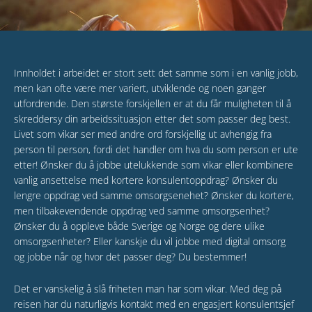
Innholdet i arbeidet er stort sett det samme som i en vanlig jobb,
men kan ofte være mer variert, utviklende og noen ganger
utfordrende. Den største forskjellen er at du får muligheten til å
skreddersy din arbeidssituasjon etter det som passer deg best.
Livet som vikar ser med andre ord forskjellig ut avhengig fra
person til person, fordi det handler om hva du som person er ute
etter! Ønsker du å jobbe utelukkende som vikar eller kombinere
vanlig ansettelse med kortere konsulentoppdrag? Ønsker du
lengre oppdrag ved samme omsorgsenehet? Ønsker du kortere,
men tilbakevendende oppdrag ved samme omsorgsenhet?
Ønsker du å oppleve både Sverige og Norge og dere ulike
omsorgsenheter? Eller kanskje du vil jobbe med digital omsorg
og jobbe når og hvor det passer deg? Du bestemmer!
Det er vanskelig å slå friheten man har som vikar. Med deg på
reisen har du naturligvis kontakt med en engasjert konsulentsjef