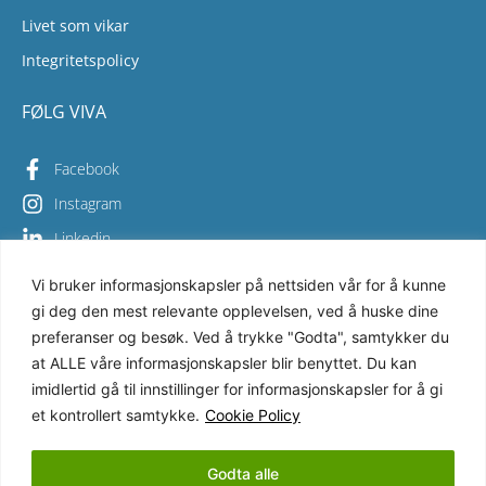
Livet som vikar
Integritetspolicy
FØLG VIVA
Facebook
Instagram
Linkedin
Vi bruker informasjonskapsler på nettsiden vår for å kunne
gi deg den mest relevante opplevelsen, ved å huske dine
Copyright © 2026 Viva Bemanning – All Rights Reserved
preferanser og besøk. Ved å trykke "Godta", samtykker du
at ALLE våre informasjonskapsler blir benyttet. Du kan
Vi i Viva Bemanning sikrer høy kvalitet i alt vi gjør og er
svært opptatt av miljøet. Derfor har vi sertifisert
imidlertid gå til innstillinger for informasjonskapsler for å gi
virksomheten mot de internasjonale ISO-standardene
et kontrollert samtykke.
Cookie Policy
9001:2015 och 14001:2015
Godta alle