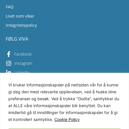
FAQ
Livet som vikar
Integritetspolicy
FØLG VIVA
Facebook
Instagram
Linkedin
Vi bruker informasjonskapsler på nettsiden vår for å kunne
gi deg den mest relevante opplevelsen, ved å huske dine
Copyright © 2026 Viva Bemanning – All Rights Reserved
preferanser og besøk. Ved å trykke "Godta", samtykker du
at ALLE våre informasjonskapsler blir benyttet. Du kan
Vi i Viva Bemanning sikrer høy kvalitet i alt vi gjør og er
svært opptatt av miljøet. Derfor har vi sertifisert
imidlertid gå til innstillinger for informasjonskapsler for å gi
virksomheten mot de internasjonale ISO-standardene
et kontrollert samtykke.
Cookie Policy
9001:2015 och 14001:2015